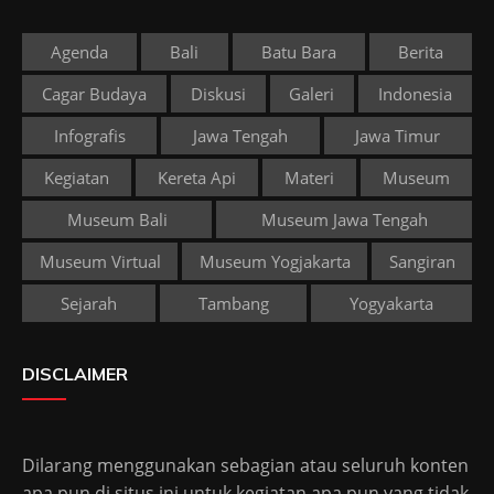
Agenda
Bali
Batu Bara
Berita
Cagar Budaya
Diskusi
Galeri
Indonesia
Infografis
Jawa Tengah
Jawa Timur
Kegiatan
Kereta Api
Materi
Museum
Museum Bali
Museum Jawa Tengah
Museum Virtual
Museum Yogjakarta
Sangiran
Sejarah
Tambang
Yogyakarta
DISCLAIMER
Dilarang menggunakan sebagian atau seluruh konten
apa pun di situs ini untuk kegiatan apa pun yang tidak