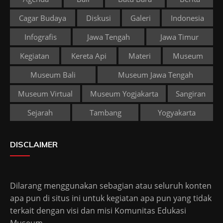
Cagar Budaya
Diskusi
Galeri
Indonesia
Infografis
Jawa Tengah
Jawa Timur
Kegiatan
Kereta Api
Materi
Museum
Museum Bali
Museum Jawa Tengah
Museum Virtual
Museum Yogjakarta
Sangiran
Sejarah
Tambang
Yogyakarta
DISCLAIMER
Dilarang menggunakan sebagian atau seluruh konten
apa pun di situs ini untuk kegiatan apa pun yang tidak
terkait dengan visi dan misi Komunitas Edukasi