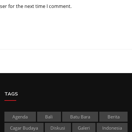
ser for the next time I comment.
TAGS
Agenda
Bali
Batu Bara
Berita
Cagar Budaya
Diskusi
Galeri
Indonesia