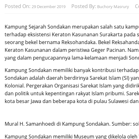
Posted On:
Posted By:
C
29 December 2019
Buchory Masrury
Kampung Sejarah Sondakan merupakan salah satu kampung
terhadap eksistensi Keraton Kasunanan Surakarta pada 
seorang bekel bernama Reksohandaka. Bekel Reksahandak
Keraton Kasunanan dalam peristiwa Geger Pacinan. Nam
yang dalam pengucapannya lama-kelamaan menjadi Son
Kampung Sondakan memiliki banyak kontribusi terhadap
Sondakan adalah daerah berdirinya Sarekat Islam (SI) y
Kolonial. Pergerakan Organisasi Sarekat Islam yang didi
dan politik untuk kepentingan rakyat Islam pribumi. Sar
kota besar Jawa dan beberapa kota di pulau Sulawesi da
Mural H. Samanhoedi di Kampung Sondakan. Sumber: s
Kampung Sondakan memiliki Museum yang dikelola oleh