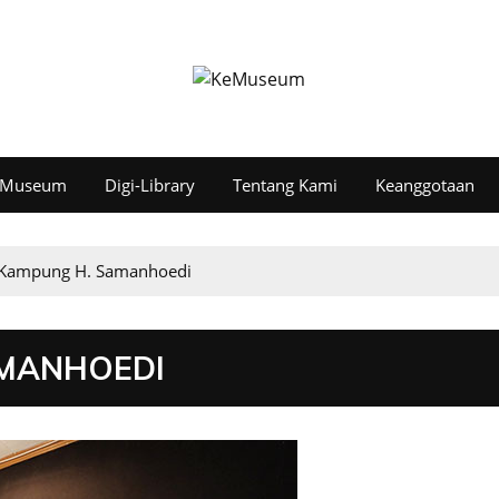
l Museum
Digi-Library
Tentang Kami
Keanggotaan
Kampung H. Samanhoedi
AMANHOEDI