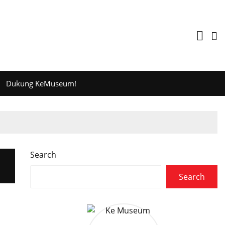
Dukung KeMuseum!
Search
Search