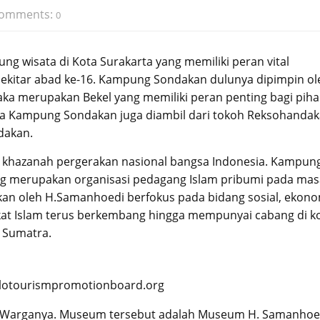
omments:
0
 wisata di Kota Surakarta yang memiliki peran vital
sekitar abad ke-16. Kampung Sondakan dulunya dipimpin ol
a merupakan Bekel yang memiliki peran penting bagi piha
a Kampung Sondakan juga diambil dari tokoh Reksohandak
dakan.
 khazanah pergerakan nasional bangsa Indonesia. Kampun
ang merupakan organisasi pedagang Islam pribumi pada mas
rikan oleh H.Samanhoedi berfokus pada bidang sosial, ekon
ekat Islam terus berkembang hingga mempunyai cabang di k
n Sumatra.
olotourismpromotionboard.org
 Warganya. Museum tersebut adalah Museum H. Samanhoe